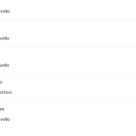
vello
vello
vello
io
ortivo
ni
vello