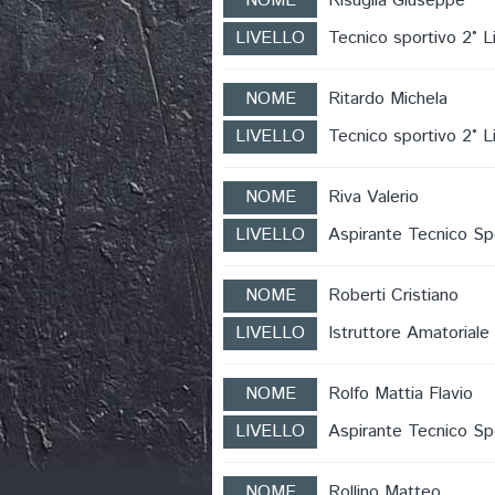
NOME
Risuglia Giuseppe
LIVELLO
Tecnico sportivo 2° Li
NOME
Ritardo Michela
LIVELLO
Tecnico sportivo 2° Li
NOME
Riva Valerio
LIVELLO
Aspirante Tecnico Sp
NOME
Roberti Cristiano
LIVELLO
Istruttore Amatoria
NOME
Rolfo Mattia Flavio
LIVELLO
Aspirante Tecnico Sp
NOME
Rollino Matteo