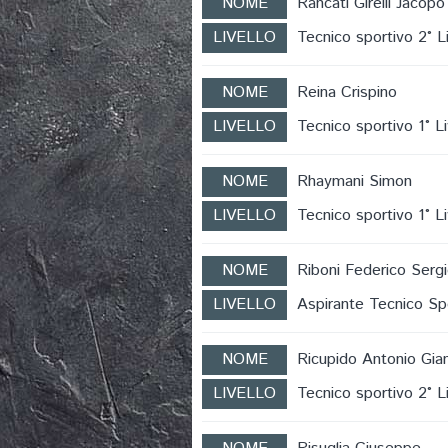
NOME
Rancati Girelli Jacopo
LIVELLO
Tecnico sportivo 2° Li
NOME
Reina Crispino
LIVELLO
Tecnico sportivo 1° Li
NOME
Rhaymani Simon
LIVELLO
Tecnico sportivo 1° Li
NOME
Riboni Federico Serg
LIVELLO
Aspirante Tecnico Sp
NOME
Ricupido Antonio Gian
LIVELLO
Tecnico sportivo 2° Li